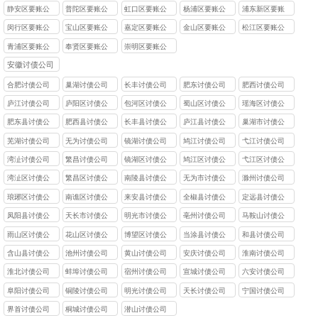
司
司
司
司
静安区要账公
普陀区要账公
虹口区要账公
杨浦区要账公
浦东新区要账
司
司
司
司
公司
闵行区要账公
宝山区要账公
嘉定区要账公
金山区要账公
松江区要账公
司
司
司
司
司
青浦区要账公
奉贤区要账公
崇明区要账公
司
司
司
安徽讨债公司
合肥讨债公司
巢湖讨债公司
长丰讨债公司
肥东讨债公司
肥西讨债公司
庐江讨债公司
庐阳区讨债公
包河区讨债公
蜀山区讨债公
瑶海区讨债公
司
司
司
司
肥东县讨债公
肥西县讨债公
长丰县讨债公
庐江县讨债公
巢湖市讨债公
司
司
司
司
司
芜湖讨债公司
无为讨债公司
镜湖讨债公司
鸠江讨债公司
弋江讨债公司
湾沚讨债公司
繁昌讨债公司
镜湖区讨债公
鸠江区讨债公
弋江区讨债公
司
司
司
湾沚区讨债公
繁昌区讨债公
南陵县讨债公
无为市讨债公
滁州讨债公司
司
司
司
司
琅琊区讨债公
南谯区讨债公
来安县讨债公
全椒县讨债公
定远县讨债公
司
司
司
司
司
凤阳县讨债公
天长市讨债公
明光市讨债公
亳州讨债公司
马鞍山讨债公
司
司
司
司
雨山区讨债公
花山区讨债公
博望区讨债公
当涂县讨债公
和县讨债公司
司
司
司
司
含山县讨债公
池州讨债公司
黄山讨债公司
安庆讨债公司
淮南讨债公司
司
淮北讨债公司
蚌埠讨债公司
宿州讨债公司
宣城讨债公司
六安讨债公司
阜阳讨债公司
铜陵讨债公司
明光讨债公司
天长讨债公司
宁国讨债公司
界首讨债公司
桐城讨债公司
潜山讨债公司