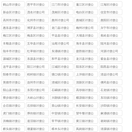
司
司
司
司
鹤山市讨债公
恩平市讨债公
江门市讨债公
蓬江区讨债公
江海区讨债公
司
司
司
司
司
新会区讨债公
茂名讨债公司
茂南区讨债公
电白区讨债公
信宜市讨债公
司
司
司
司
高州市讨债公
化州市讨债公
惠州讨债公司
惠城区讨债公
惠阳区讨债公
司
司
司
司
惠东县讨债公
博罗县讨债公
龙门县讨债公
梅州讨债公司
兴宁市讨债公
司
司
司
司
梅江区讨债公
梅县区讨债公
平远县讨债公
大埔县讨债公
蕉岭县讨债公
司
司
司
司
司
丰顺县讨债公
五华县讨债公
汕尾讨债公司
海丰县讨债公
陆河县讨债公
司
司
司
司
陆丰市讨债公
红草镇讨债公
东涌镇讨债公
捷胜镇讨债公
河源讨债公司
司
司
司
司
源城区讨债公
东源县讨债公
和平县讨债公
龙川县讨债公
紫金县讨债公
司
司
司
司
司
连平县讨债公
阳江讨债公司
江城区讨债公
阳东区讨债公
阳西县讨债公
司
司
司
司
阳春市讨债公
程村镇讨债公
塘口镇讨债公
上洋镇讨债公
清远讨债公司
司
司
司
司
英德市讨债公
连州市讨债公
清城区讨债公
清新区讨债公
佛冈县讨债公
司
司
司
司
司
阳山县讨债公
东莞讨债公司
石碣镇讨债公
高埗镇讨债公
石龙镇讨债公
司
司
司
司
寮步镇讨债公
大岭山讨债公
大朗镇讨债公
横沥镇讨债公
东坑镇讨债公
司
司
司
司
司
企石镇讨债公
石排镇讨债公
茶山镇讨债公
长安镇讨债公
沙田镇讨债公
司
司
司
司
司
虎门镇讨债公
厚街镇讨债公
中堂镇讨债公
望牛墩讨债公
麻涌镇讨债公
司
司
司
司
司
洪梅镇讨债公
道滘镇讨债公
常平镇讨债公
黄江镇讨债公
谢岗镇讨债公
司
司
司
司
司
桥头镇讨债公
塘厦镇讨债公
樟木头讨债公
凤岗镇讨债公
清溪镇讨债公