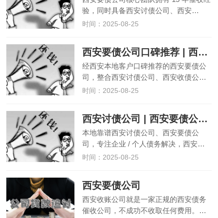
验，同时具备西安讨债公司、西安…
时间：2025-08-25
西安要债公司口碑推荐 | 西安讨债 + 收债公司，欠款追回周期缩短 40%，收费透明
经西安本地客户口碑推荐的西安要债公
司，整合西安讨债公司、西安收债公…
时间：2025-08-25
西安讨债公司 | 西安要债公司专业团队，98% 债务回收成功率，10 年西安收债经验
本地靠谱西安讨债公司、西安要债公
司，专注企业 / 个人债务解决，西安…
时间：2025-08-25
西安要债公司
西安收账公司就是一家正规的西安债务
催收公司，不成功不收取任何费用。…