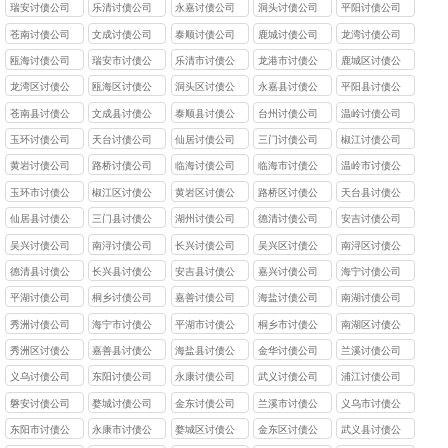
司
司
司
司
瑞安讨债公司
乐清讨债公司
永嘉讨债公司
洞头讨债公司
平阳讨债公司
苍南讨债公司
文成讨债公司
泰顺讨债公司
鹿城讨债公司
龙湾讨债公司
瓯海讨债公司
瑞安市讨债公
乐清市讨债公
龙港市讨债公
鹿城区讨债公
司
司
司
司
龙湾区讨债公
瓯海区讨债公
洞头区讨债公
永嘉县讨债公
平阳县讨债公
司
司
司
司
司
苍南县讨债公
文成县讨债公
泰顺县讨债公
台州讨债公司
温岭讨债公司
司
司
司
玉环讨债公司
天台讨债公司
仙居讨债公司
三门讨债公司
椒江讨债公司
黄岩讨债公司
路桥讨债公司
临海讨债公司
‌临海市讨债公
‌温岭市讨债公
司
司
玉环市讨债公
椒江区讨债公
‌黄岩区讨债公
路桥区讨债公
天台县讨债公
司
司
司
司
司
仙居县讨债公
三门县讨债公
湖州讨债公司
德清讨债公司
安吉讨债公司
司
司
吴兴讨债公司
南浔讨债公司
长兴讨债公司
吴兴区讨债公
南浔区讨债公
司
司
德清县讨债公
长兴县讨债公
安吉县讨债公
嘉兴讨债公司
海宁讨债公司
司
司
司
平湖讨债公司
桐乡讨债公司
嘉善讨债公司
海盐讨债公司
南湖讨债公司
秀洲讨债公司
海宁市讨债公
平湖市讨债公
桐乡市讨债公
南湖区讨债公
司
司
司
司
秀洲区讨债公
嘉善县讨债公
海盐县讨债公
金华讨债公司
兰溪讨债公司
司
司
司
义乌讨债公司
东阳讨债公司
永康讨债公司
武义讨债公司
浦江讨债公司
磐安讨债公司
婺城讨债公司
金东讨债公司
兰溪市讨债公
义乌市讨债公
司
司
东阳市讨债公
永康市讨债公
婺城区讨债公
金东区讨债公
武义县讨债公