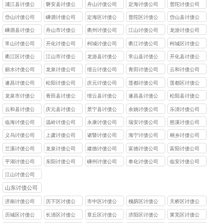
司
司
司
司
司
浦江县讨债公
磐安县讨债公
舟山讨债公司
定海讨债公司
普陀讨债公司
司
司
岱山讨债公司
嵊泗讨债公司
定海区讨债公
普陀区讨债公
岱山县讨债公
司
司
司
嵊泗县讨债公
舟山市讨债公
衢州讨债公司
江山讨债公司
龙游讨债公司
司
司
常山讨债公司
开化讨债公司
柯城讨债公司
衢江讨债公司
柯城区讨债公
司
衢江区讨债公
江山市讨债公
龙游县讨债公
常山县讨债公
开化县讨债公
司
司
司
司
司
丽水讨债公司
龙泉讨债公司
缙云讨债公司
青田讨债公司
云和讨债公司
遂昌讨债公司
松阳讨债公司
庆元讨债公司
莲都讨债公司
莲都区讨债公
司
龙泉市讨债公
青田县讨债公
缙云县讨债公
遂昌县讨债公
松阳县讨债公
司
司
司
司
司
云和县讨债公
庆元县讨债公
景宁县讨债公
余姚讨债公司
乐清讨债公司
司
司
司
临海讨债公司
温岭讨债公司
永康讨债公司
瑞安讨债公司
慈溪讨债公司
义乌讨债公司
上虞讨债公司
诸暨讨债公司
海宁讨债公司
桐乡讨债公司
兰溪讨债公司
龙泉讨债公司
建德讨债公司
富德讨债公司
富阳讨债公司
平湖讨债公司
东阳讨债公司
嵊州讨债公司
奉化讨债公司
临安讨债公司
江山讨债公司
山东讨债公司
济南讨债公司
历下区讨债公
市中区讨债公
槐荫区讨债公
天桥区讨债公
司
司
司
司
历城区讨债公
长清区讨债公
章丘区讨债公
济阳区讨债公
莱芜区讨债公