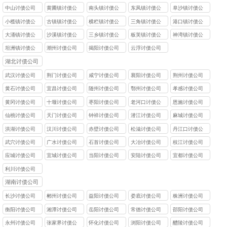
司
司
司
司
司
中山讨债公司
黄圃镇讨债公
南头镇讨债公
东凤镇讨债公
阜沙镇讨债公
司
司
司
司
小榄镇讨债公
古镇镇讨债公
横栏镇讨债公
三角镇讨债公
港口镇讨债公
司
司
司
司
司
大涌镇讨债公
沙溪镇讨债公
三乡镇讨债公
板芙镇讨债公
神湾镇讨债公
司
司
司
司
司
坦洲镇讨债公
潮州讨债公司
揭阳讨债公司
云浮讨债公司
司
湖北讨债公司
武汉讨债公司
荆门讨债公司
咸宁讨债公司
襄阳讨债公司
荆州讨债公司
黄石讨债公司
宜昌讨债公司
随州讨债公司
鄂州讨债公司
孝感讨债公司
黄冈讨债公司
十堰讨债公司
枣阳讨债公司
老河口讨债公
恩施讨债公司
司
仙桃讨债公司
天门讨债公司
钟祥讨债公司
潜江讨债公司
麻城讨债公司
洪湖讨债公司
汉川讨债公司
赤壁讨债公司
松滋讨债公司
丹江口讨债公
司
武穴讨债公司
广水讨债公司
石首讨债公司
大冶讨债公司
枝江讨债公司
应城讨债公司
宜城讨债公司
当阳讨债公司
安陆讨债公司
宜都讨债公司
利川讨债公司
湖南讨债公司
长沙讨债公司
郴州讨债公司
益阳讨债公司
娄底讨债公司
株洲讨债公司
衡阳讨债公司
湘潭讨债公司
岳阳讨债公司
常德讨债公司
邵阳讨债公司
永州讨债公司
张家界讨债公
怀化讨债公司
浏阳讨债公司
醴陵讨债公司