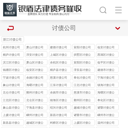
讨债公司
浙江讨债公司
杭州讨债公司
萧山讨债公司
建德讨债公司
富阳讨债公司
临安讨债公司
桐庐讨债公司
淳安讨债公司
上城区讨债公
拱墅区讨债公
西湖区讨债公
司
司
司
滨江区讨债公
萧山区讨债公
余杭区讨债公
富阳区讨债公
临平区讨债公
司
司
司
司
司
钱塘区讨债公
临安区讨债公
桐庐县讨债公
淳安县讨债公
建德市讨债公
司
司
司
司
司
宁波讨债公司
余姚讨债公司
慈溪讨债公司
奉化讨债公司
宁海讨债公司
象山讨债公司
海曙讨债公司
江东讨债公司
江北讨债公司
镇海讨债公司
北仑讨债公司
鄞州讨债公司
余姚市讨债公
慈溪市讨债公
海曙区讨债公
司
司
司
江北区讨债公
北仑区讨债公
镇海区讨债公
鄞州区讨债公
奉化区讨债公
司
司
司
司
司
象山县讨债公
宁海县讨债公
绍兴讨债公司
越城讨债公司
诸暨讨债公司
司
司
上虞讨债公司
嵊州讨债公司
新昌讨债公司
诸暨市讨债公
嵊州市讨债公
司
司
新昌县讨债公
越城区讨债公
柯桥区讨债公
上虞区讨债公
温州讨债公司