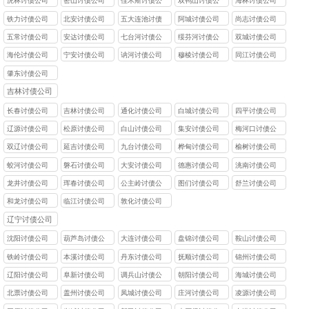
虎林讨债公司
密山讨债公司
佳木斯讨债公
双鸭山讨债公
海林讨债公司
司
司
铁力讨债公司
北安讨债公司
五大连池讨债
阿城讨债公司
尚志讨债公司
公司
五常讨债公司
安达讨债公司
七台河讨债公
绥芬河讨债公
双城讨债公司
司
司
海伦讨债公司
宁安讨债公司
讷河讨债公司
穆棱讨债公司
同江讨债公司
肇东讨债公司
吉林讨债公司
长春讨债公司
吉林讨债公司
通化讨债公司
白城讨债公司
四平讨债公司
辽源讨债公司
松原讨债公司
白山讨债公司
集安讨债公司
梅河口讨债公
司
双辽讨债公司
延吉讨债公司
九台讨债公司
桦甸讨债公司
榆树讨债公司
蛟河讨债公司
磐石讨债公司
大安讨债公司
德惠讨债公司
洮南讨债公司
龙井讨债公司
珲春讨债公司
公主岭讨债公
图们讨债公司
舒兰讨债公司
司
和龙讨债公司
临江讨债公司
敦化讨债公司
辽宁讨债公司
沈阳讨债公司
葫芦岛讨债公
大连讨债公司
盘锦讨债公司
鞍山讨债公司
司
铁岭讨债公司
本溪讨债公司
丹东讨债公司
抚顺讨债公司
锦州讨债公司
辽阳讨债公司
阜新讨债公司
调兵山讨债公
朝阳讨债公司
海城讨债公司
司
北票讨债公司
盖州讨债公司
凤城讨债公司
庄河讨债公司
凌源讨债公司