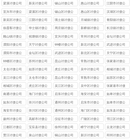
司
梁溪讨债公司
新吴讨债公司
锡山讨债公司
惠山讨债公司
江阴市讨债公
司
‌宜兴市讨债公
梁溪区讨债公
‌锡山区讨债公
惠山区讨债公
滨湖区讨债公
司
司
司
司
司
新吴区讨债公
江阴讨债公司
璜土镇讨债公
月城镇讨债公
青阳镇讨债公
司
司
司
司
徐霞客讨债公
华士镇讨债公
周庄镇讨债公
新桥镇讨债公
长泾镇讨债公
司
司
司
司
司
顾山镇讨债公
祝塘镇讨债公
宜兴讨债公司
常州讨债公司
金坛讨债公司
司
司
溧阳讨债公司
天宁讨债公司
钟楼讨债公司
新北讨债公司
武进讨债公司
溧阳市讨债公
金坛区讨债公
武进区讨债公
新北区讨债公
天宁区讨债公
司
司
司
司
司
钟楼区讨债公
苏州讨债公司
昆山讨债公司
常熟讨债公司
张家港讨债公
司
司
太仓讨债公司
姑苏讨债公司
虎丘讨债公司
吴中讨债公司
相城讨债公司
吴江讨债公司
太仓市讨债公
昆山市讨债公
常熟市讨债公
姑苏区讨债公
司
司
司
司
相城区讨债公
虎丘区讨债公
吴江区讨债公
吴中区讨债公
张家港市讨债
司
司
司
司
公司
南通讨债公司
海门讨债公司
启东讨债公司
海安讨债公司
如皋讨债公司
如东讨债公司
崇川讨债公司
通州讨债公司
启东市讨债公
如皋市讨债公
司
司
海安市讨债公
崇川区讨债公
通州区讨债公
海门区讨债公
如东县讨债公
司
司
司
司
司
扬州讨债公司
高邮市讨债公
仪征市讨债公
广陵区讨债公
邗江区讨债公
司
司
司
司
江都区讨债公
宝应县讨债公
徐州讨债公司
睢宁讨债公司
云龙讨债公司
司
司
贾汪讨债公司
泉山讨债公司
铜山讨债公司
新沂讨债公司
邳州讨债公司