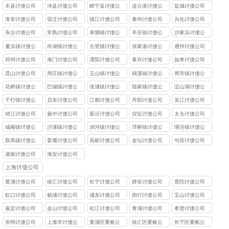
丰县讨债公司
沛县讨债公司
睢宁县讨债公
连云港讨债公
盐城讨债公司
司
司
淮安讨债公司
宿迁讨债公司
镇江讨债公司
泰州讨债公司
兴化讨债公司
东台讨债公司
常熟讨债公司
承塘镇讨债公
辛庄镇讨债公
沙家浜讨债公
司
司
司
董浜镇讨债公
尚湖镇讨债公
古里镇讨债公
张家港讨债公
通州讨债公司
司
司
司
司
邳州讨债公司
海门讨债公司
溧阳讨债公司
泰兴讨债公司
如皋讨债公司
昆山讨债公司
周庄镇讨债公
玉山镇讨债公
锦溪镇讨债公
周市镇讨债公
司
司
司
司
花桥镇讨债公
巴城镇讨债公
张浦镇讨债公
陆家镇讨债公
淀山湖讨债公
司
司
司
司
司
千灯镇讨债公
启东讨债公司
江都讨债公司
丹阳讨债公司
吴江讨债公司
司
靖江讨债公司
扬中讨债公司
新沂讨债公司
仪征讨债公司
太仓讨债公司
城厢镇讨债公
沙溪镇讨债公
浏河镇讨债公
浮桥镇讨债公
璜泾镇讨债公
司
司
司
司
司
双凤镇讨债公
姜堰讨债公司
高邮讨债公司
金坛讨债公司
句容讨债公司
司
灌南讨债公司
海安讨债公司
上海讨债公司
黄浦讨债公司
徐汇讨债公司
长宁讨债公司
静安讨债公司
普陀讨债公司
虹口讨债公司
杨浦讨债公司
浦东讨债公司
闵行讨债公司
宝山讨债公司
嘉定讨债公司
金山讨债公司
松江讨债公司
青浦讨债公司
奉贤讨债公司
崇明讨债公司
上海市讨债公
黄浦区要账公
徐汇区要账公
长宁区要账公