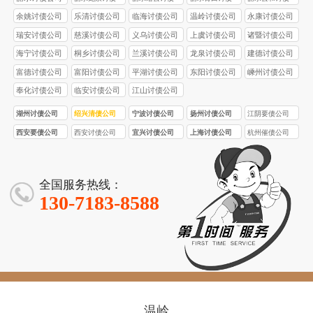
公司
公司
公司
公司
余姚讨债公司
乐清讨债公司
临海讨债公司
温岭讨债公司
永康讨债公司
瑞安讨债公司
慈溪讨债公司
义乌讨债公司
上虞讨债公司
诸暨讨债公司
海宁讨债公司
桐乡讨债公司
兰溪讨债公司
龙泉讨债公司
建德讨债公司
富德讨债公司
富阳讨债公司
平湖讨债公司
东阳讨债公司
嵊州讨债公司
奉化讨债公司
临安讨债公司
江山讨债公司
湖州讨债公司
绍兴清债公司
宁波讨债公司
扬州讨债公司
江阴要债公司
西安要债公司
西安讨债公司
宜兴讨债公司
上海讨债公司
杭州催债公司
全国服务热线：
130-7183-8588
温岭