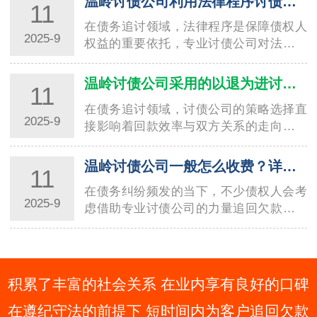
温岭讨债公司利用法律程序讨债的技巧与要点
11
在债务追讨领域，法律程序是保障债权人
2025-9
权益的重要依托，专业讨债公司对法律工
具的熟练运用，直接决定了回款效率与合
规性。温州讨债公司在长期服务本地企业
温岭讨债公司采用的以退为进讨债方法分析
11
与个人的过程中，积累了丰富的法律程序
在债务追讨领域，讨债公司的策略选择直
讨债经…
2025-9
接影响着回款效率与双方关系的走向。其
中，“以退为进” 作为一种兼具灵活性与策
略性的方法，被不少专业讨债公司广泛应
温岭讨债公司一般怎么收费？详细解读收费标准
11
用，温州讨债公司在这一方法的实践中便
在债务纠纷频发的当下，不少债权人会考
积…
2025-9
虑借助专业讨债公司的力量追回欠款，而
收费标准往往是大家关注的核心问题。不
同地区、不同规模的讨债公司收费模式存
在差异，宁波讨债公司作为当地债务催收
领域的…
积累了丰富的社会关系 在业内享有良好的口碑
在遵纪守法的前提下 短时间内为客户追回欠款