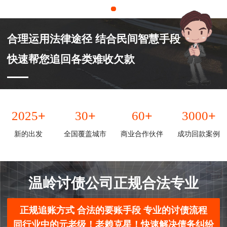
合理运用法律途径 结合民间智慧手段
快速帮您追回各类难收欠款
+
+
+
+
2025
30
60
3000
新的出发
全国覆盖城市
商业合作伙伴
成功回款案例
温岭讨债公司正规合法专业
正规追账方式 合法的要账手段 专业的讨债流程
同行业中的元老级！老赖克星！快速解决债务纠纷