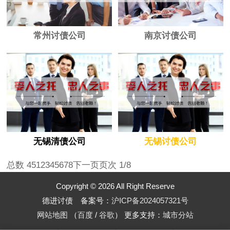
常州讨债公司
南京讨债公司
无锡清债公司
无锡讨债公司
总数 45
1
2
3
4
5
6
7
8
下一页
页次 1/8
Copyright © 2026 All Right Reserve
德进讨债 备案号：
沪ICP备2024057321号
网站地图
（
百度
/
谷歌
）
更多支持：
城市分站