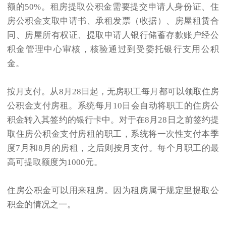
额的50%。租房提取
公积金
需要提交申请人身份证、住
房公积金支取申请书、承租发票（收据）、房屋租赁合
同、房屋所有权证、提取申请人银行储蓄存款账户经公
积金管理中心审核，核验通过到受委托银行支用公积
金。
按月支付。从8月28日起，无房职工每月都可以领取住房
公积金支付房租。系统每月10日会自动将职工的住房公
积金转入其签约的银行卡中。对于在8月28日之前签约提
取住房公积金支付房租的职工，系统将一次性支付本季
度7月和8月的房租，之后则按月支付。每个月职工的最
高可提取额度为1000元。
住房公积金可以用来租房。因为租房属于规定里提取公
积金的情况之一。